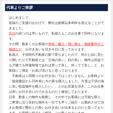
代表よりご挨拶
はじめまして。
皆様のご支援のおかげで、弊社は創業以来40年を迎えることがで
きました。
月日
の経つのは早いもので、私個人もこのお仕事で50年になりま
す。
その間、数多くのお客様の
売却・購入・買い替え・相続案件のご
相談など
、お付き合いを頂き今日に至っております。
私個人、子供時代不動産の家で育ちましたので、何かと話に見た
り聞いたりで不動産とは「立地の良い。顔の良い。物件は収益で
も戸建でも時価相場であれば買って良し、持ってて良し」と、お
客様にご満足・お喜び頂けると思っております。
不動産は１回限りのお付き合いではございません。お客様より
「協栄建設から15年前に今の家を購入しました。今度は子供の為
に良い収益物件を購入したい。」とのお言葉を頂き、このお仕事
は長いお付き合いのできるものだと確信しております。
日常、数多くの物件を観察し、その中でお客様には可能な限り、
ご希望に沿う良好な物件を一日でも早くご紹介・お薦めさせて頂
きお客様と弊社との長いお付き合いが出来るものだと思っており
ます。お気軽に何でもご相談、ご一報くださいませ。