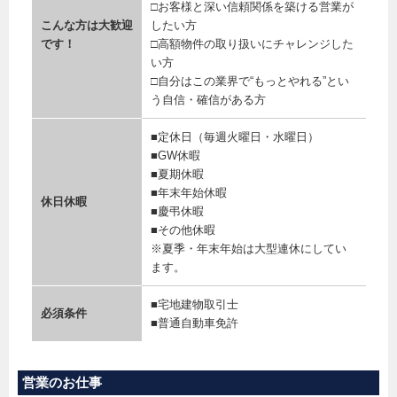
□お客様と深い信頼関係を築ける営業が
こんな方は大歓迎
したい方
です！
□高額物件の取り扱いにチャレンジした
い方
□自分はこの業界で“もっとやれる”とい
う自信・確信がある方
■定休日（毎週火曜日・水曜日）
■GW休暇
■夏期休暇
■年末年始休暇
休日休暇
■慶弔休暇
■その他休暇
※夏季・年末年始は大型連休にしてい
ます。
■宅地建物取引士
必須条件
■普通自動車免許
営業のお仕事