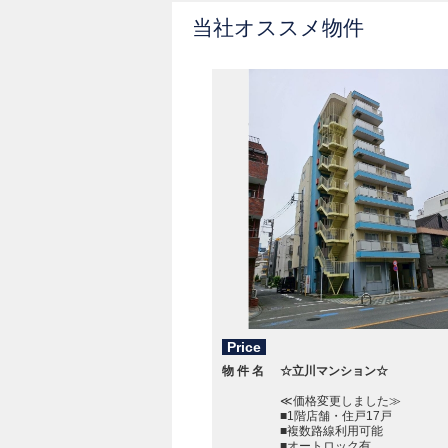
当社オススメ物件
Price
物件名
☆立川マンション☆
≪価格変更しました≫
■1階店舗・住戸17戸
■複数路線利用可能
■オートロック有