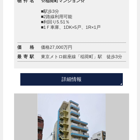
物件名
☆稲荷町マンション☆
■駅歩3分
■2路線利用可能
■利回り5.51％
■1Ｆ車庫、1DK×5戸、1R×1戸
価 格
価格27,000万円
最寄駅
東京メトロ銀座線「稲荷町」駅 徒歩3分
詳細情報