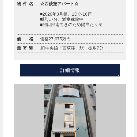
物件名
☆西荻窪アパート☆
■2026年3月築、1DK×10戸
■駅歩7分、満室稼働中
■開口部南向きのため陽当たり良
価 格
価格27,675万円
最寄駅
JR中央線「西荻窪」駅 徒歩7分
詳細情報