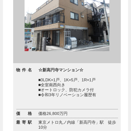
物件名
☆新高円寺マンション☆
■3LDK×1戸、1K×5戸、1R×1戸
■全室南西向き
■オートロック、防犯カメラ付
■令和3年リノベーション履歴有
価 格
価格26,800万円
最寄駅
東京メトロ丸ノ内線「新高円寺」駅 徒歩
10分