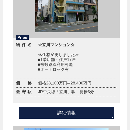
Price
物件名
☆立川マンション☆
≪価格変更しました≫
■1階店舗・住戸17戸
■複数路線利用可能
■オートロック有
価 格
価格28,100万円⇐28,400万円
最寄駅
JR中央線「立川」駅 徒歩6分
詳細情報