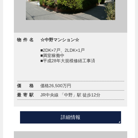
物件名
☆中野マンション☆
■2DK×7戸、2LDK×1戸
■満室稼働中
■平成28年大規模修繕工事済
価 格
価格26,500万円
最寄駅
JR中央線 「中野」駅 徒歩12分
詳細情報