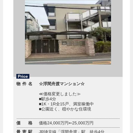
Price
物件名
☆浮間舟渡マンション☆
≪価格変更しました≫
■駅歩4分
■1K・1R全15戸、満室稼働中
■公園近く、穏やかな住環境
価 格
価格24,000万円⇐25,000万円
最寄駅
JR埼京線「浮間舟渡」駅 徒歩4分