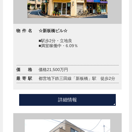
物件名
☆新板橋ビル☆
■駅歩2分・立地良
■満室稼働中・6.09％
価 格
価格21,500万円
最寄駅
都営地下鉄三田線「新板橋」駅 徒歩2分
詳細情報