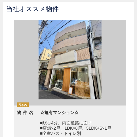
当社オススメ物件
New
物件名
☆亀有マンション☆
■駅歩4分、両面道路に面す
■店舗×2戸、1DK×8戸、5LDK+S×1戸
■全室バス・トイレ別