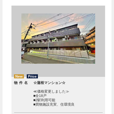
New
Price
物件名
☆蓮根マンション☆
≪価格変更しました≫
■全18戸
■2駅利用可能
■買物施設充実、住環境良