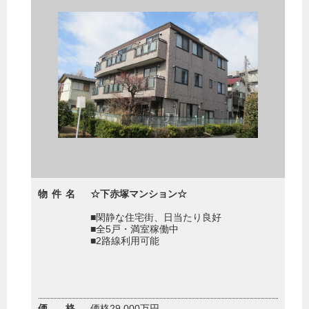
物件名
☆下赤塚マンション☆
■閑静な住宅街、日当たり良好
■全5戸・満室稼働中
■2路線利用可能
価 格
価格29,000万円