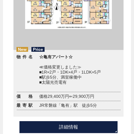
New
Price
物件名
☆亀有アパート☆
≪価格変更しました≫
■1R×2戸・1DK×4戸・1LDK×5戸
■駅歩5分、満室稼働中
■太陽光売電有
価 格
価格29,400万円⇐29,900万円
最寄駅
JR常磐線「亀有」駅 徒歩5分
詳細情報