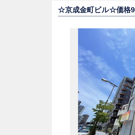
☆京成金町ビル☆価格9