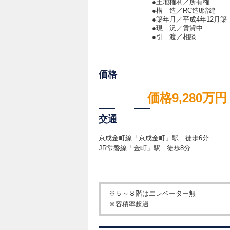
●土地権利／所有権
●構 造／RC造8階建
●築年月／平成4年12月築
●現 況／賃貸中
●引 渡／相談
価格
価格9,280万円
交通
京成金町線「京成金町」駅 徒歩6分
JR常磐線「金町」駅 徒歩8分
※５～８階はエレベーター無
※容積率超過