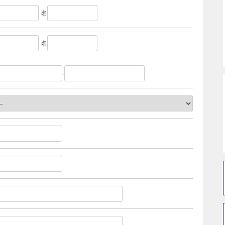
名
名
-